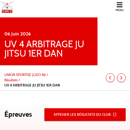
MENU
06
Juin
2026
UV 4 ARBITRAGE JU
JITSU 1ER DAN
UNION SPORTIVE JUDO 86
/
Résultats /
UV 4 ARBITRAGE JU JITSU 1ER DAN
Épreuves
AFFICHER LES RÉSULTATS DU CLUB