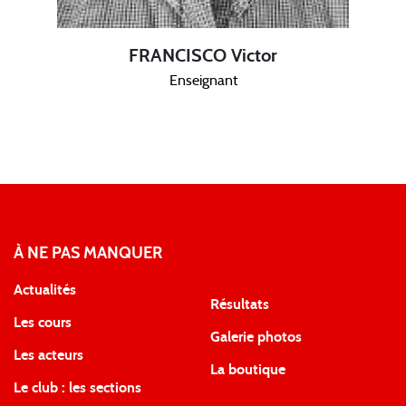
FRANCISCO Victor
Enseignant
À NE PAS MANQUER
Actualités
Résultats
Les cours
Galerie photos
Les acteurs
La boutique
Le club : les sections